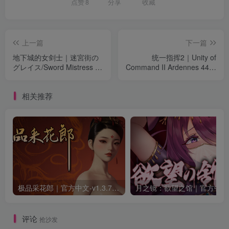
点赞
8
分享
收藏
上一篇
下一篇
地下城的女剑士｜迷宮街の
统一指挥2｜Unity of
グレイス/Sword Mistress of
Command II Ardennes 44｜
the Dungeon Town｜官方中
官方中文-新DLC阿登战役｜
文｜1.67G｜免安装
4.81G｜免安装
相关推荐
极品采花郎｜官方中文-v1.3.7+满金币初始存档+通关存档｜7.11G｜免安装
月之
评论
抢沙发