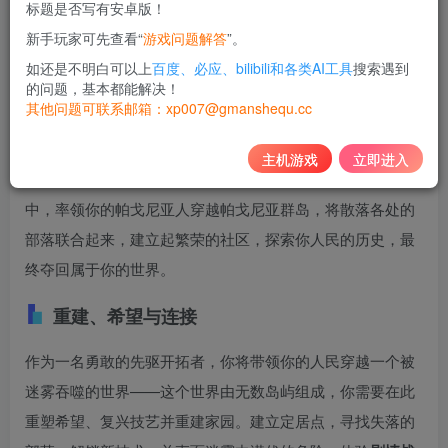
标题是否写有安卓版！
10
新手玩家可先查看“
游戏问题解答
”。
积分
如还是不明白可以上
百度、必应、bilibili和各类AI工具
搜索遇到
免费
黄金会员
的问题，基本都能解决！
其他问题可联系邮箱：xp007@gmanshequ.cc
登录购买
主机游戏
立即进入
为这个失落于迷雾之中的世界重建希望。在新的任务故事
中，率领你的帕戈尼亚人穿越帕戈尼亚群岛，将散落各处的
部落联合起来，建立起繁荣的社区，探索你人民的历史，最
终夺回属于你的世界。
重建、希望与连接
作为一名勇敢的先驱开拓者，你将带领你的人民穿越一个被
迷雾吞噬的世界——这个世界由无数岛屿组成，你需要在此
重塑希望、复兴技艺并重建家园。建立定居点，寻找失落的