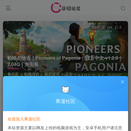
0
144
8
帕格尼物语｜Pioneers of Pagonia｜官方中文-v1.2.0｜
7.04G｜免安装
首页
电脑游戏
模拟游戏
正文
Terraria
关注
4个月前更新
果漫社区
付费资源
欢迎加入果漫社区
帕格尼物语｜Pioneers of Pagonia｜官方中文-v1.2.0｜7.04G｜免安装
本站资源主要以网友上传的电脑游戏为主，安卓手机用户请注意
此内容为付费资源，请付费后查看