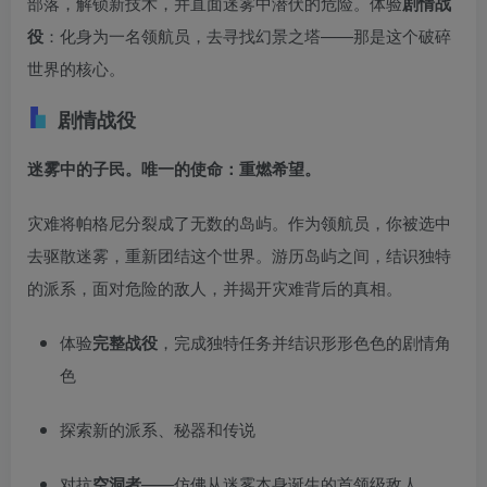
部落，解锁新技术，并直面迷雾中潜伏的危险。体验
剧情战
役
：化身为一名领航员，去寻找幻景之塔——那是这个破碎
世界的核心。
剧情战役
迷雾中的子民。唯一的使命：重燃希望。
灾难将帕格尼分裂成了无数的岛屿。作为领航员，你被选中
去驱散迷雾，重新团结这个世界。游历岛屿之间，结识独特
的派系，面对危险的敌人，并揭开灾难背后的真相。
体验
完整战役
，完成独特任务并结识形形色色的剧情角
色
探索新的派系、秘器和传说
对抗
空洞者
——仿佛从迷雾本身诞生的首领级敌人