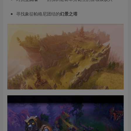
寻找象征帕格尼团结的
幻景之塔