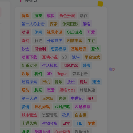
冒险
游戏
模拟
角色扮演
动作
第一人称射击
探索
像素图形
策略
动漫
休闲
视觉小说
SLG游戏
可爱
奇幻
解谜
开放世界
剧情丰富
生存
沙盒
回合制
恋爱模拟
基地建设
恐怖
动画下载
互动小说
2D
战斗
平台游戏
新番动漫
生活模拟
卡牌游戏
射击
欢乐
科幻
3D
Rogue
弹幕射击
迷宫探索
街机
音乐
放松
魔法
建造
塔防
悬疑
恋爱
黑暗奇幻
牌组构建
第一人称
后末日
肉鸽
中世纪
僵尸
爱情
挂机游戏
即时战略
农场模拟
为
城市营造
资源管理
砍杀
自走棋
卡通风格
生物收集
日常
THE
复古
系统
类魂系列
心理恐怖
温馨惬意