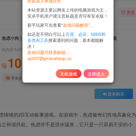
欢迎加入果漫社区
本站资源主要以网友上传的电脑游戏为主，
关注
安卓手机用户请注意标题是否写有安卓版！
新手玩家可先查看“
游戏问题解答
”。
如还是不明白可以上
百度、必应、bilibili和
焦虑小狗｜Anxiety Puppy New｜官方中文｜776M｜免安装
各类AI工具
搜索遇到的问题，基本都能解
决！
此内容为付费资源，请付费后查看
其他问题可联系邮箱：
10
xp007@gmanshequ.cc
积分
主机游戏
立即进入
免费
黄金会员
登录购买
款关注焦虑情绪的2D互动叙事游戏。在游戏中，焦虑被奇幻性地具象化
与之和谐共处。焦虑并不是洪水猛兽，它只是一只容易不安的小