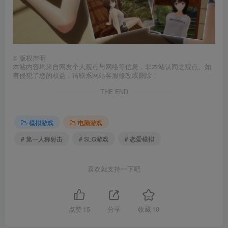
©
版权声明
本站内容均来自网友个人观点与网络等信息，非本站认同之观点。如
有侵犯了您的权益，请联系网站客服修改或删除！
THE END
模拟游戏
电脑游戏
# 第一人称射击
# SLG游戏
# 恋爱模拟
喜欢就支持一下吧
点赞
15
分享
收藏
10