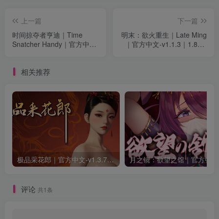
上一篇
下一篇
时间掠夺者亨迪｜Time
明末：欲火重生｜Late Ming
Snatcher Handy｜官方中文-
｜官方中文-v1.1.3｜1.84G
Build.20732228｜47.7M｜
｜免安装
免安装
相关推荐
极品采花郎｜官方中文-v1.3.7+满金币初始存档+通关存档｜7.11G｜免安装
月之
评论
共1条