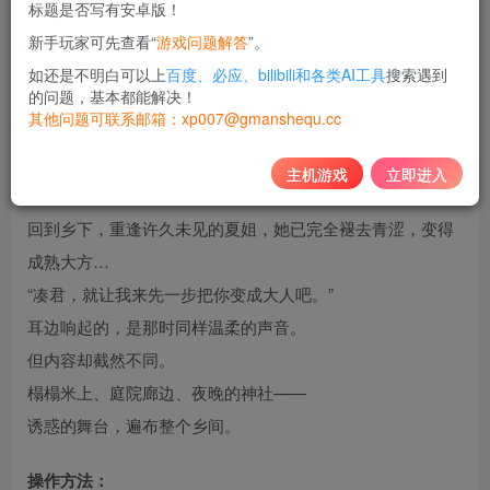
标题是否写有安卓版！
10
新手玩家可先查看“
游戏问题解答
”。
积分
如还是不明白可以上
百度、必应、bilibili和各类AI工具
搜索遇到
免费
黄金会员
的问题，基本都能解决！
其他问题可联系邮箱：xp007@gmanshequ.cc
登录购买
主机游戏
立即进入
作品介绍：
回到乡下，重逢许久未见的夏姐，她已完全褪去青涩，变得
成熟大方…
“凑君，就让我来先一步把你变成大人吧。”
耳边响起的，是那时同样温柔的声音。
但内容却截然不同。
榻榻米上、庭院廊边、夜晚的神社——
诱惑的舞台，遍布整个乡间。
操作方法：