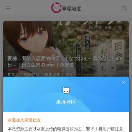
1
1340
15
夏穗 ~ 我陷入恋爱的30天 ~｜なつねぇ～僕の恋した30
日～｜日文生肉-Demo｜免安装
首页
电脑游戏
模拟游戏
正文
Terraria
关注
8个月前发布
果漫社区
付费资源
欢迎加入果漫社区
夏穗 ~ 我陷入恋爱的30天 ~｜なつねぇ～僕の恋した30日～｜日文生肉-Demo｜免安装
本站资源主要以网友上传的电脑游戏为主，安卓手机用户请注意
此内容为付费资源，请付费后查看