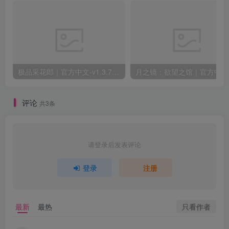
极品采花郎｜官方中文-v1.3.7+满金币初始存档+通关存档｜7.11G｜免安装
月之
评论
共3条
请登录后发表评论
登录
注册
只看作者
最新
最热