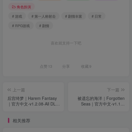
角色扮演
# 游戏
# 第一人称射击
# 剧情丰富
# 日常
# RPG游戏
# 剧情
喜欢就支持一下吧
点赞
13
分享
收藏
9
上一篇
下一篇
后宫绮梦｜Harem Fantasy
被遗忘的海洋｜Forgotten
｜官方中文-v1.2.08-All DLC
Seas｜官方中文-v1.1｜
｜2.32G｜免安装
5.47G｜免安装
相关推荐