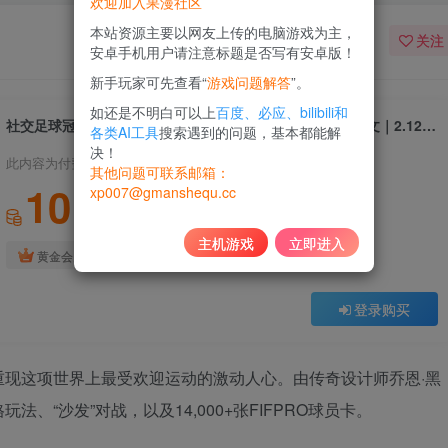
欢迎加入果漫社区
本站资源主要以网友上传的电脑游戏为主，
关注
安卓手机用户请注意标题是否写有安卓版！
新手玩家可先查看“
游戏问题解答
”。
如还是不明白可以上
百度、必应、bilibili和
社交足球冠军赛｜Sociable Soccer Champions｜官方中文｜2.12G｜免安装
各类AI工具
搜索遇到的问题，基本都能解
决！
此内容为付费资源，请付费后查看
其他问题可联系邮箱：
10
xp007@gmanshequ.cc
积分
主机游戏
立即进入
免费
黄金会员
登录购买
现这项世界上最受欢迎运动的激动人心。由传奇设计师乔恩·黑
“沙发”对战，以及14,000+张FIFPRO球员卡。