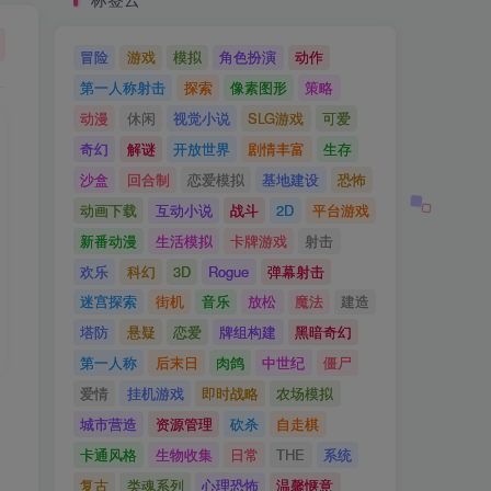
冒险
游戏
模拟
角色扮演
动作
第一人称射击
探索
像素图形
策略
动漫
休闲
视觉小说
SLG游戏
可爱
奇幻
解谜
开放世界
剧情丰富
生存
沙盒
回合制
恋爱模拟
基地建设
恐怖
动画下载
互动小说
战斗
2D
平台游戏
新番动漫
生活模拟
卡牌游戏
射击
欢乐
科幻
3D
Rogue
弹幕射击
迷宫探索
街机
音乐
放松
魔法
建造
塔防
悬疑
恋爱
牌组构建
黑暗奇幻
第一人称
后末日
肉鸽
中世纪
僵尸
爱情
挂机游戏
即时战略
农场模拟
城市营造
资源管理
砍杀
自走棋
卡通风格
生物收集
日常
THE
系统
复古
类魂系列
心理恐怖
温馨惬意