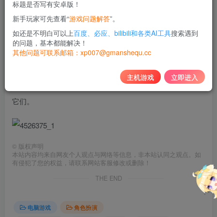
标题是否写有安卓版！
10
新手玩家可先查看“
游戏问题解答
”。
积分
如还是不明白可以上
百度、必应、bilibili和各类AI工具
搜索遇到
免费
黄金会员
的问题，基本都能解决！
其他问题可联系邮箱：xp007@gmanshequ.cc
登录购买
主机游戏
立即进入
你是一名为教会工作的修女，与怪物和亡灵战斗，试图净化
它们。
©
版权声明
本站内容均来自网友个人观点与网络等信息，非本站认同之观点。如
有侵犯了您的权益，请联系网站客服修改或删除！
THE END
电脑游戏
角色扮演