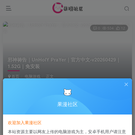
0
534
12
邪神祷告｜UnHolY PraYer｜官方中文-v20260429｜
1.52G｜免安装
首页
电脑游戏
正文
Terraria
关注
2个月前更新
果漫社区
付费资源
欢迎加入果漫社区
邪神祷告｜UnHolY PraYer｜官方中文-v20260429｜1.52G｜免安装
本站资源主要以网友上传的电脑游戏为主，安卓手机用户请注意
此内容为付费资源，请付费后查看