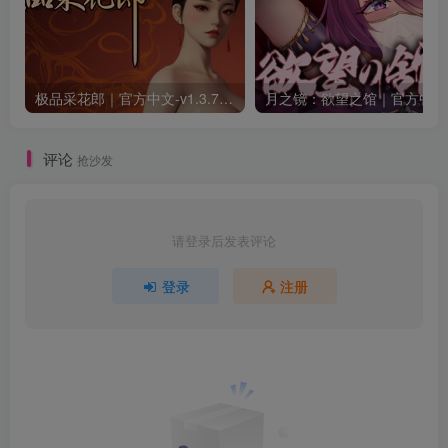
极品采花郎｜官方中文-v1.3.7+满金币初始存档+通关存档｜7.11G｜免安装
月之
评论
抢沙发
请登录后发表评论
登录
注册