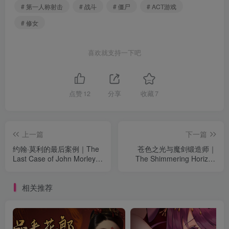
# 第一人称射击
# 战斗
# 僵尸
# ACT游戏
# 修女
喜欢就支持一下吧
点赞
12
分享
收藏
7
上一篇
下一篇
约翰·莫利的最后案例｜The
苍色之光与魔剑锻造师｜
Last Case of John Morley｜
The Shimmering Horizon
官方中文-v1.0.1｜5.98G｜
and Cursed Blacksmith｜官
免安装
方中文-v1.05｜3.14G｜免安
相关推荐
装