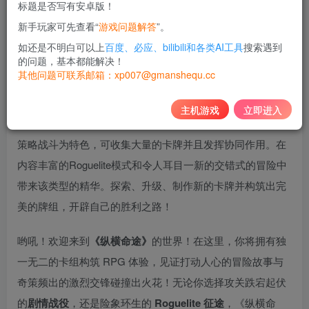
标题是否写有安卓版！
10
新手玩家可先查看“
游戏问题解答
”。
积分
如还是不明白可以上
百度、必应、bilibili和各类AI工具
搜索遇到
免费
黄金会员
的问题，基本都能解决！
其他问题可联系邮箱：xp007@gmanshequ.cc
登录购买
主机游戏
立即进入
纵横命途是一款风格独特的RPG卡组构筑游戏，以快节奏的
策略战斗为特色，可收集大量的卡牌并且发挥协同作用。在
内容丰富的Roguelite模式和令人耳目一新的交错式的冒险中
带来该类型的精华。探索、升级、制作新的卡牌并构筑出完
美的牌组，开辟自己的胜利之路！
哟吼！欢迎来到
《纵横命途》
的世界！在这里，你将拥有独
一无二的卡组构筑 RPG 体验，见证打动人心的冒险故事与
奇策频出的激烈交锋碰撞出火花！无论你选择攻关跌宕起伏
的
剧情战役
，还是险象环生的
Roguelite 征途
，《纵横命