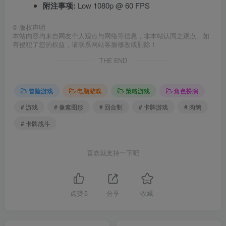
附注事项:
Low 1080p @ 60 FPS
©
版权声明
本站内容均来自网友个人观点与网络等信息，非本站认同之观点。如
有侵犯了您的权益，请联系网站客服修改或删除！
THE END
冒险游戏
电脑游戏
策略游戏
角色扮演
# 游戏
# 像素图形
# 回合制
# 卡牌游戏
# 肉鸽
# 卡牌战斗
喜欢就支持一下吧
点赞
5
分享
收藏