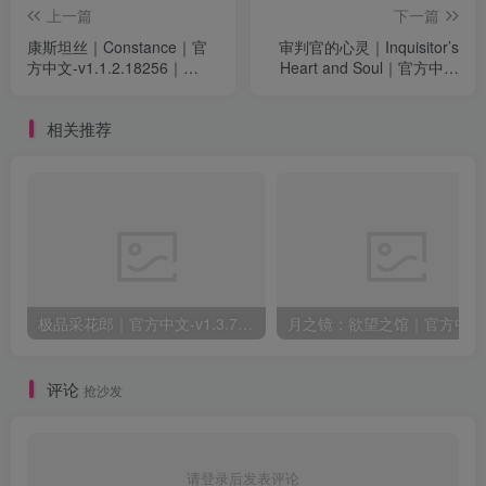
上一篇
下一篇
康斯坦丝｜Constance｜官
审判官的心灵｜Inquisitor’s
方中文-v1.1.2.18256｜
Heart and Soul｜官方中文
1.69G｜免安装
｜1.84G｜免安装
相关推荐
极品采花郎｜官方中文-v1.3.7+满金币初始存档+通关存档｜7.11G｜免安装
月之
评论
抢沙发
请登录后发表评论