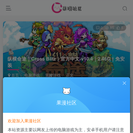
0
85
5
纵横命途｜Cross Blitz｜官方中文-v10.4｜2.46G｜免安
装
首页
电脑游戏
冒险游戏
正文
Terraria
关注
6个月前更新
果漫社区
付费资源
欢迎加入果漫社区
纵横命途｜Cross Blitz｜官方中文-v10.4｜2.46G｜免安装
本站资源主要以网友上传的电脑游戏为主，安卓手机用户请注意
此内容为付费资源，请付费后查看