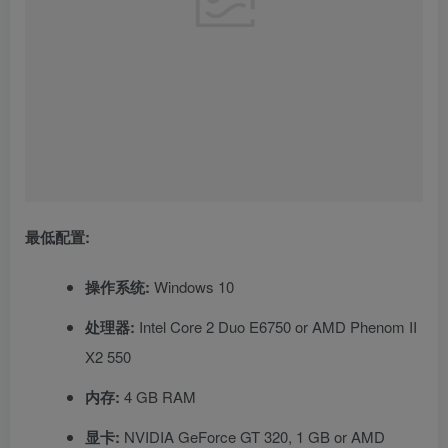
最低配置:
操作系统:
Windows 10
处理器:
Intel Core 2 Duo E6750 or AMD Phenom II
X2 550
内存:
4 GB RAM
显卡:
NVIDIA GeForce GT 320, 1 GB or AMD