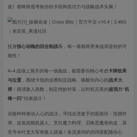
途》都将彻底考验你的卡组构筑功力与战略战术头脑！
投身
惊心动魄的回合制战斗
，每一着都将带来战局逆转的可
能性！
4×4 战场上展开的每一场激战，都需要你精心考虑
卡牌效果
与位置
，围绕卡组的连携制定战略。唤醒你内心的
战术大
师
：摸清敌人路数，制定绝妙对策，以时机完美的
超强力“机
锋一闪”
结束战斗！
试验种种激动人心的战法，寻找击溃敌手的新路径：投掷炸
弹、改装凶狠机器人、烹饪魔力料理、召唤恶魔骨肉皮，甚
至号令叶龙大军将敌人踏扁！各流派间的协同搭配随你心