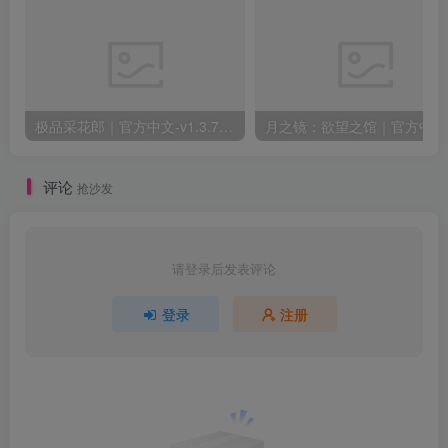
极品采花郎｜官方中文-v1.3.7+满金币初始存档+通关存档｜7.11G｜免安装
月之
评论
抢沙发
请登录后发表评论
登录
注册