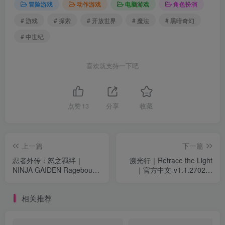
冒险游戏
动作游戏
电脑游戏
角色扮演
# 游戏
# 探索
# 开放世界
# 魔法
# 黑暗奇幻
# 中世纪
喜欢就支持一下吧
点赞
13
分享
收藏
上一篇
下一篇
忍者外传：怒之羁绊｜
溯光行｜Retrace the Light
NINJA GAIDEN Ragebound
｜官方中文-v1.1.2702｜
｜官方中文-v37895｜1.57G
8.74G｜免安装
｜免安装
相关推荐