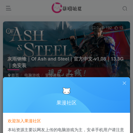
0
192
13
灰雨钢锋｜Of Ash and Steel｜官方中文-v1.08｜13.3G
｜免安装
首页
电脑游戏
冒险游戏
正文
Terraria
关注
28天前更新
果漫社区
付费资源
欢迎加入果漫社区
灰雨钢锋｜Of Ash and Steel｜官方中文-v1.08｜13.3G｜免安装
本站资源主要以网友上传的电脑游戏为主，安卓手机用户请注意
此内容为付费资源，请付费后查看