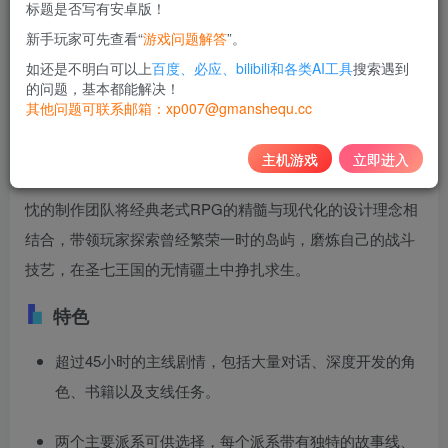
标题是否写有安卓版！
10
新手玩家可先查看“
游戏问题解答
”。
积分
如还是不明白可以上
百度、必应、bilibili和各类AI工具
搜索遇到
免费
黄金会员
的问题，基本都能解决！
其他问题可联系邮箱：xp007@gmanshequ.cc
登录购买
主机游戏
立即进入
《灰雨钢锋》是一款沉浸式第三人称开放世界RPG。满怀热
忱的制作团队将经典老式RPG的精髓与现代化的设计理念相
结合，带领玩家探索曾经繁荣一时的岛屿，磨炼自己的战斗
技艺，在圣七王国的无情疆土中挣扎求生。
特色
超过45小时的主线剧情，包括大量对话、深度开发的角
色、书籍以及支线任务。
两个主要派系可供选择，每个派系带有独特的故事线、