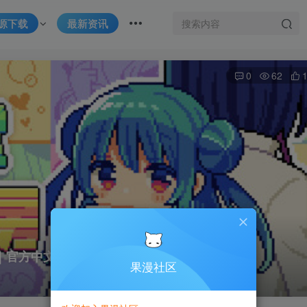
源下载
最新资讯
0
62
hop｜官方中文｜515M｜免安装
果漫社区