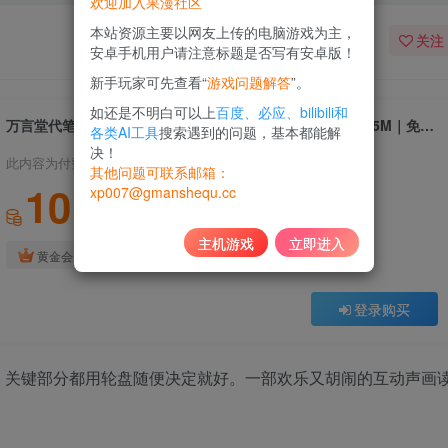
欢迎加入果漫社区
本站资源主要以网友上传的电脑游戏为主，
关注
安卓手机用户请注意标题是否写有安卓版！
新手玩家可先查看“
游戏问题解答
”。
如还是不明白可以上
百度、必应、bilibili和
万言堂代笔工房｜Ghostwriter Workshop｜官方中文｜515M｜免安装
各类AI工具
搜索遇到的问题，基本都能解
决！
此内容为付费资源，请付费后查看
其他问题可联系邮箱：
10
xp007@gmanshequ.cc
积分
主机游戏
立即进入
免费
黄金会员
登录购买
！关键部分都用轮盘随便决定就好。一部欢乐又胡闹的互动声画