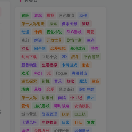
冒险
游戏
模拟
角色扮演
动作
第一人称射击
探索
像素图形
策略
动漫
休闲
视觉小说
SLG游戏
可爱
奇幻
解谜
开放世界
剧情丰富
生存
沙盒
回合制
恋爱模拟
基地建设
恐怖
动画下载
互动小说
2D
战斗
平台游戏
新番动漫
生活模拟
卡牌游戏
射击
欢乐
科幻
3D
Rogue
弹幕射击
迷宫探索
街机
音乐
放松
魔法
建造
塔防
悬疑
恋爱
黑暗奇幻
牌组构建
第一人称
后末日
肉鸽
中世纪
僵尸
爱情
挂机游戏
即时战略
农场模拟
读
城市营造
资源管理
砍杀
自走棋
卡通风格
生物收集
日常
THE
复古
系统
类魂系列
心理恐怖
温馨惬意