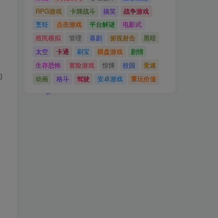
RPG游戏
卡牌战斗
搞笑
战争游戏
烹饪
点击游戏
平台解谜
电影式
殖民模拟
管理
喜剧
俯视射击
黑暗
太空
卡通
刷宝
棋盘游戏
剧情
生存恐怖
冒险游戏
惊悚
校园
竞速
的
动画
格斗
驾驶
安卓游戏
重玩价值