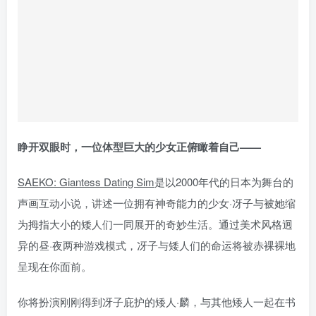
睁开双眼时，一位体型巨大的少女正俯瞰着自己——
SAEKO: Giantess Dating Sim
是以2000年代的日本为舞台的
声画互动小说，讲述一位拥有神奇能力的少女·冴子与被她缩
为拇指大小的矮人们一同展开的奇妙生活。通过美术风格迥
异的昼·夜两种游戏模式，冴子与矮人们的命运将被赤裸裸地
呈现在你面前。
你将扮演刚刚得到冴子庇护的矮人·麟，与其他矮人一起在书